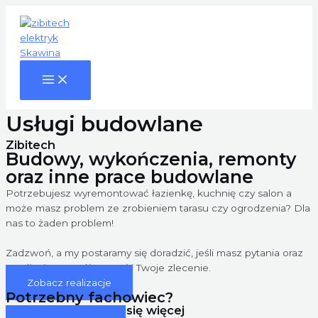
Main
Skip
Menu
to
content
Usługi budowlane
Zibitech
Budowy, wykończenia, remonty
oraz inne prace budowlane
Potrzebujesz wyremontować łazienkę, kuchnię czy salon a
może masz problem ze zrobieniem tarasu czy ogrodzenia? Dla
nas to żaden problem!
Zadzwoń, a my postaramy się doradzić, jeśli masz pytania oraz
zrealizujemy Twój pomysł i Twoje zlecenie.
Zobacz realizacje
Potrzebny fachowiec?
Zadzwoń i dowiedz się więcej